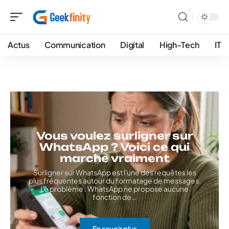
Actus
Communication
Digital
High-Tech
IT
Vous voulez surligner sur
WhatsApp ? Voici ce qui
marche vraiment
Surligner sur WhatsApp est l'une des requêtes les
plus fréquentes autour du formatage de messages.
Le problème : WhatsApp ne propose aucune
fonction de
…
En savoir plus