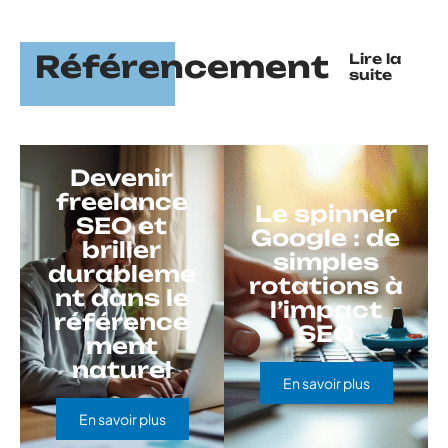
Référencement
Lire la
suite
Devenir
freelance
Le spinner
SEO et
Google : de
briller
simples
durableme
rotations à
nt dans le
l’impact
référence
SEO
ment
naturel
En savoir plus
En savoir plus