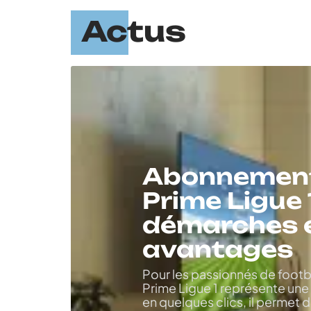
Actus
Abonnemen
Prime Ligue 1
démarches 
avantages
Pour les passionnés de foot
Prime Ligue 1 représente une
en quelques clics, il permet de