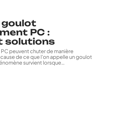
e goulot
ement PC :
t solutions
 PC peuvent chuter de manière
à cause de ce que l'on appelle un goulot
énomène survient lorsque
…