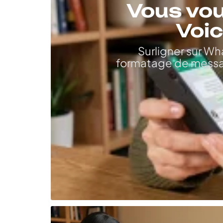
Vous vou
Voic
Surligner sur Wh
formatage de messa