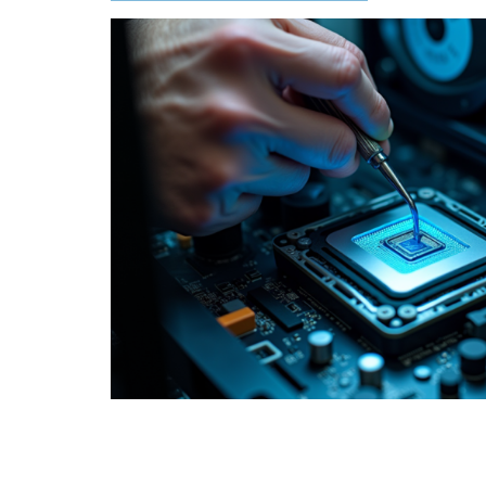
e,
vos
ils ne
mats de