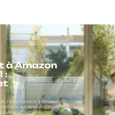
t à Amazon
 :
et
ball, l'abonnement à Amazon
 véritable aubaine. Accessible
 suivre l'intégralité
…