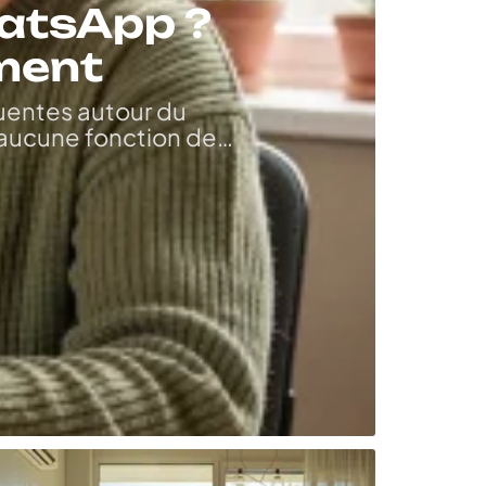
hatsApp ?
iment
quentes autour du
aucune fonction de
…