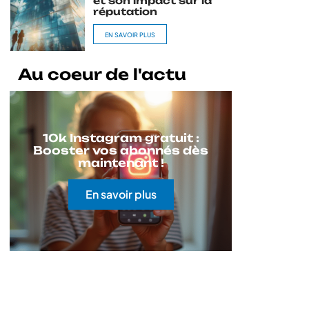
et son impact sur la
réputation
EN SAVOIR PLUS
Au coeur de l'actu
10k Instagram gratuit :
Booster vos abonnés dès
maintenant !
En savoir plus