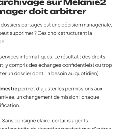
 archivage sur Melanie2
nager doit arbitrer
 dossiers partagés est une décision managériale,
 peut supprimer ? Ces choix structurent la
pe.
ervices informatiques. Le résultat : des droits
ut, y compris des échanges confidentiels) ou trop
ter un dossier dont il a besoin au quotidien).
rimestre
permet d’ajuster les permissions aux
 arrivée, un changement de mission : chaque
fication.
. Sans consigne claire, certains agents
ans leur boîte de réception pendant que d’autres