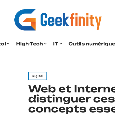
tal
High-Tech
IT
Outils numériqu
Digital
Web et Intern
distinguer ce
concepts esse