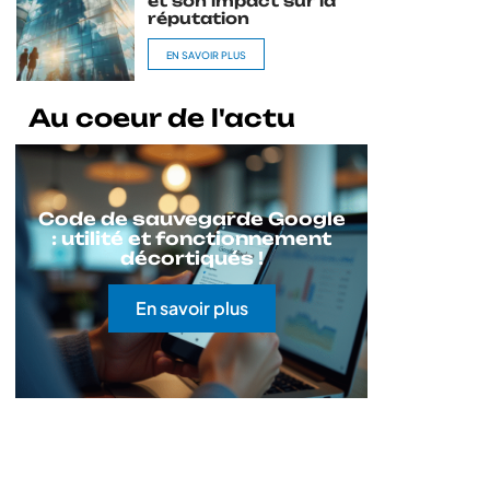
et son impact sur la
réputation
EN SAVOIR PLUS
Au coeur de l'actu
Code de sauvegarde Google
: utilité et fonctionnement
décortiqués !
En savoir plus