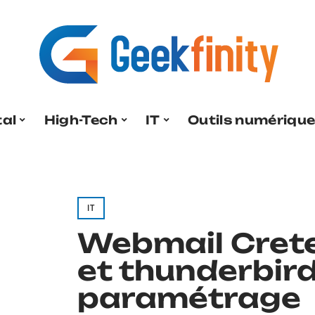
tal
High-Tech
IT
Outils numériqu
IT
Webmail Crete
et thunderbird 
paramétrage