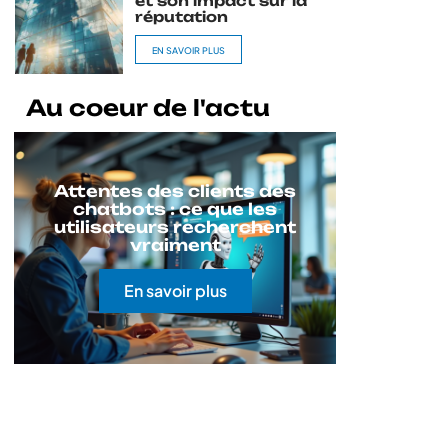
et son impact sur la
réputation
EN SAVOIR PLUS
Au coeur de l'actu
Attentes des clients des
chatbots : ce que les
utilisateurs recherchent
vraiment
En savoir plus