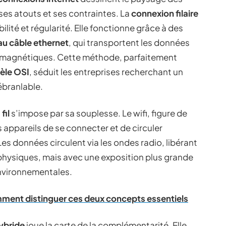
es atouts et ses contraintes. La
connexion filaire
ilité et régularité. Elle fonctionne grâce à des
au câble ethernet
, qui transportent les données
romagnétiques. Cette méthode, parfaitement
èle OSI
, séduit les entreprises recherchant un
ébranlable.
fil
s’impose par sa souplesse. Le wifi, figure de
s appareils de se connecter et de circuler
Les données circulent via les ondes radio, libérant
 physiques, mais avec une exposition plus grande
environnementales.
mment distinguer ces deux concepts essentiels
ybride
joue la carte de la complémentarité. Elle