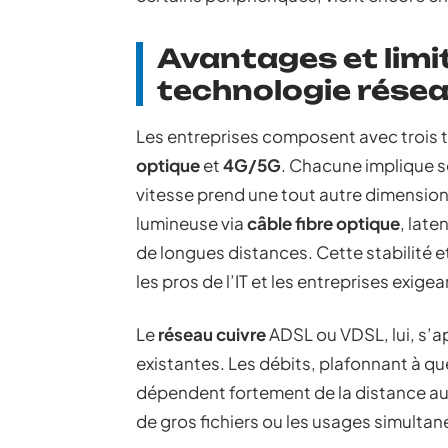
Avantages et limi
technologie rése
Les entreprises composent avec trois 
optique
et
4G/5G
. Chacune implique s
vitesse prend une tout autre dimension
lumineuse via
câble fibre optique
, lat
de longues distances. Cette stabilité 
les pros de l’IT et les entreprises exigea
Le
réseau cuivre
ADSL ou VDSL, lui, s’a
existantes. Les débits, plafonnant à q
dépendent fortement de la distance au c
de gros fichiers ou les usages simultanés,