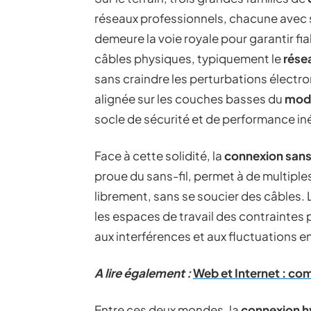
réseaux professionnels, chacune avec s
demeure la voie royale pour garantir fiab
câbles physiques, typiquement le
rése
sans craindre les perturbations élect
alignée sur les couches basses du
mod
socle de sécurité et de performance in
Face à cette solidité, la
connexion sans 
proue du sans-fil, permet à de multiple
librement, sans se soucier des câbles. 
les espaces de travail des contraintes
aux interférences et aux fluctuations 
A lire également :
Web et Internet : co
Entre ces deux mondes, la
connexion h