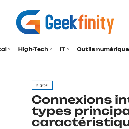
tal
High-Tech
IT
Outils numériqu
Digital
Connexions int
types principa
caractéristiq