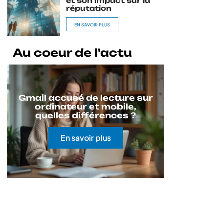
et son impact sur la
réputation
EN SAVOIR PLUS
Au coeur de l'actu
Gmail accusé de lecture sur
ordinateur et mobile,
quelles différences ?
En savoir plus