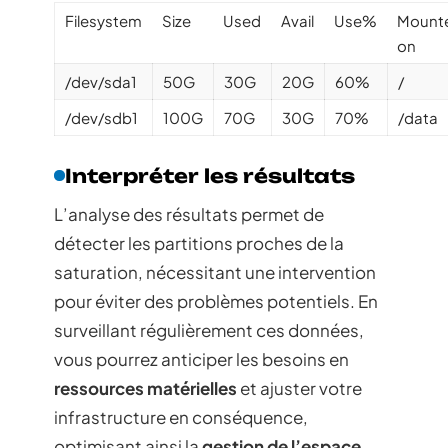
Filesystem
Size
Used
Avail
Use%
Mount
on
/dev/sda1
50G
30G
20G
60%
/
/dev/sdb1
100G
70G
30G
70%
/data
Interpréter les résultats
L’analyse des résultats permet de
détecter les partitions proches de la
saturation, nécessitant une intervention
pour éviter des problèmes potentiels. En
surveillant régulièrement ces données,
vous pourrez anticiper les besoins en
ressources matérielles
et ajuster votre
infrastructure en conséquence,
optimisant ainsi la
gestion de l’espace