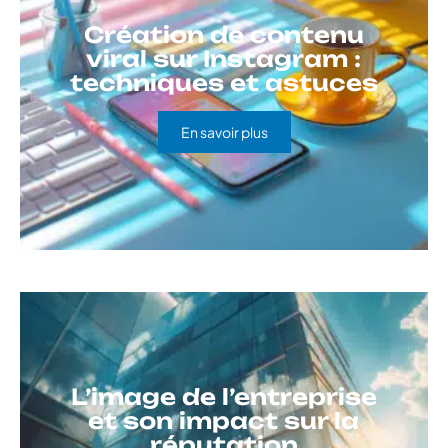
Création de contenu
viral sur Instagram :
techniques et astuces
En savoir plus
L’image de l’entreprise
et son impact sur la
réputation