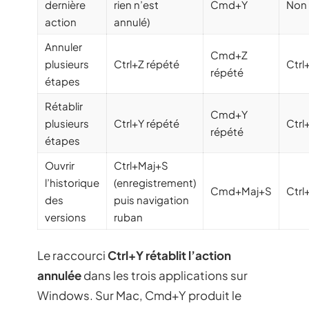
dernière
rien n’est
Cmd+Y
Non 
action
annulé)
Annuler
Cmd+Z
plusieurs
Ctrl+Z répété
Ctrl
répété
étapes
Rétablir
Cmd+Y
plusieurs
Ctrl+Y répété
Ctrl
répété
étapes
Ouvrir
Ctrl+Maj+S
l’historique
(enregistrement)
Cmd+Maj+S
Ctrl
des
puis navigation
versions
ruban
Le raccourci
Ctrl+Y rétablit l’action
annulée
dans les trois applications sur
Windows. Sur Mac, Cmd+Y produit le