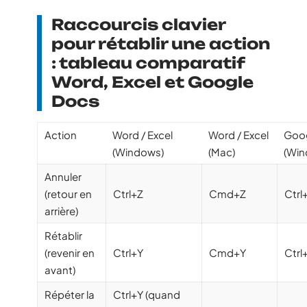
Raccourcis clavier
pour rétablir une action
: tableau comparatif
Word, Excel et Google
Docs
Action
Word / Excel
Word / Excel
Goo
(Windows)
(Mac)
(Win
Annuler
(retour en
Ctrl+Z
Cmd+Z
Ctrl
arrière)
Rétablir
(revenir en
Ctrl+Y
Cmd+Y
Ctrl
avant)
Répéter la
Ctrl+Y (quand