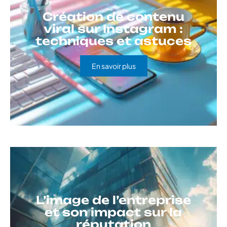
Création de contenu
viral sur Instagram :
techniques et astuces
En savoir plus
L’image de l’entreprise
et son impact sur la
réputation